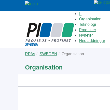
Organisation
Teknologi
Produkter
Nyheter
Nedladdningar
Skip
You
RPAs
SWEDEN
Organisation
to
are
main
here:
Organisation
content