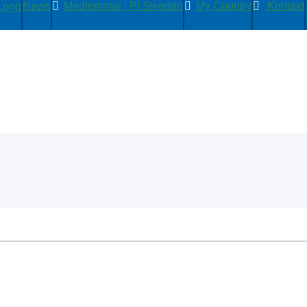
News
Medlemmar i PI Sweden
My Country
Kontakt